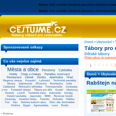
Notice
: Only variables should be passed by reference in
/va
Notice
: Only variables should be passed by reference in
/va
Katalog odkazů pro cestovatele.
Domů
>
Ubytování
>
Sponzorované odkazy
Tábory pro 
Dětské tábory
Přidat odkaz do kategori
Co vás nejvíce zajímá
0
1
2
3
4
5
6
Města a obce
Penziony
Cyklistika
>
Domů
Ubytován
Hotely
Chaty a chalupy
Památky, rezervace
Restaurace
Zámek
Deníky
Apartmány
Hrad
Regiony, okresy
Koupání
Lyžování
Technické památky
Rabštejn na
Muzea
Zajímavosti
Zřícenina
Rozhledna
Indie
Cyklistické
Rekreační střediska
Fotoreportáže
Cestopisy
z hor
Turistické oblasti
Tábory pro děti
Kostel
Ubytovny,
Hostely
Lázně
Turistické trasy
Indonésie
Kempy
Ostatní památky
Japonsko
MHD
Recenze hotelů
Cestovky
Hudební kluby
Turecko
Grónsko
Klášter
Tvrz
Írán
Stránky kulturní akce
Dům, vila, letohrádek
Vinárny
Egypt
Agroturistika
Laos
Rusko
Reklama