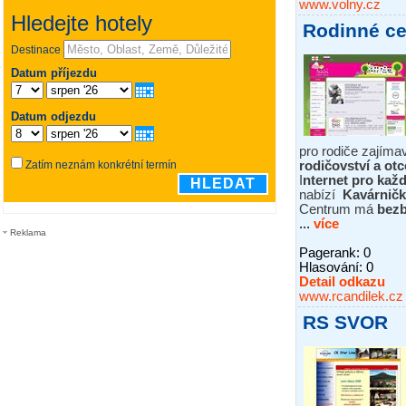
www.volny.cz
Rodinné ce
pro rodiče zajíma
rodičovství a otc
I
nternet pro ka
nabízí
Kavárničk
Centrum má
bezb
...
více
Reklama
Pagerank: 0
Hlasování:
0
Detail odkazu
www.rcandilek.cz
RS SVOR