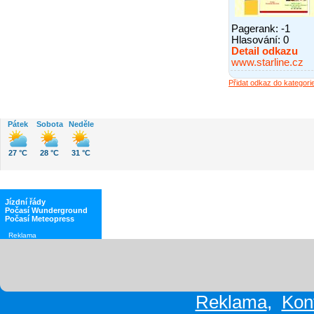
Pagerank: -1
Hlasování:
0
Detail odkazu
www.starline.cz
Přidat odkaz do kategori
Počasí
Pátek
Sobota
Neděle
27 °C
28 °C
31 °C
Jízdní řády
Počasí Wunderground
Počasí Meteopress
Reklama
Reklama
,
Kon