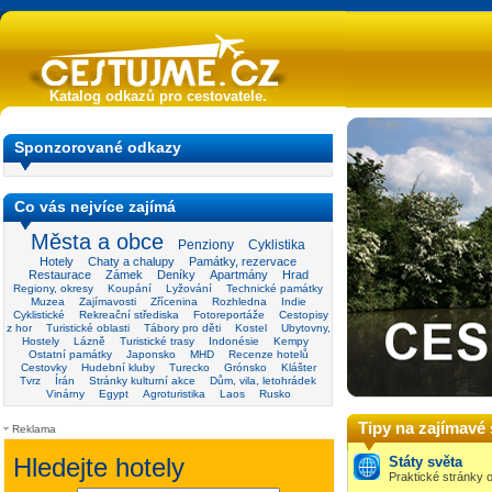
Katalog odkazů pro cestovatele.
Sponzorované odkazy
Co vás nejvíce zajímá
Města a obce
Penziony
Cyklistika
Hotely
Chaty a chalupy
Památky, rezervace
Restaurace
Zámek
Deníky
Apartmány
Hrad
Regiony, okresy
Koupání
Lyžování
Technické památky
Muzea
Zajímavosti
Zřícenina
Rozhledna
Indie
Cyklistické
Rekreační střediska
Fotoreportáže
Cestopisy
z hor
Turistické oblasti
Tábory pro děti
Kostel
Ubytovny,
Hostely
Lázně
Turistické trasy
Indonésie
Kempy
Ostatní památky
Japonsko
MHD
Recenze hotelů
Cestovky
Hudební kluby
Turecko
Grónsko
Klášter
Tvrz
Írán
Stránky kulturní akce
Dům, vila, letohrádek
Vinárny
Egypt
Agroturistika
Laos
Rusko
Tipy na zajímavé
Reklama
Státy světa
Praktické stránky o