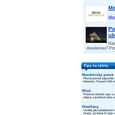
Me
Meg
Po
ub
Nac
dovolenou? Proj
Tipy na výlety
Manětínský potok
Plocha povodí odpovídá 1
kilometru. Pramení 500 m
Březí
Průzkum ložisek ropy a 
objevy. Lázeňské nebo re
Hradčany
Vznikly jako poddanské 
Hradu. Za Karla IV. byly 