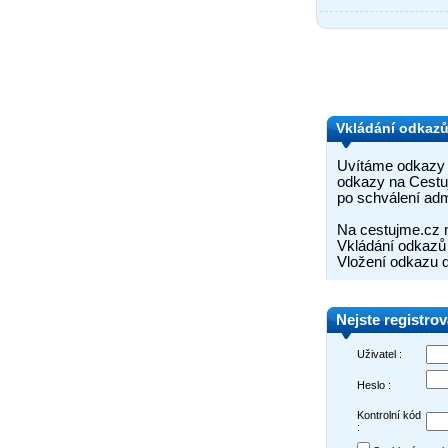
Vkládání odkaz
Uvítáme odkazy n
odkazy na Cestuj
po schválení adm
Na cestujme.cz 
Vkládání odkazů 
Vložení odkazu d
Nejste registro
Uživatel :
Heslo :
Kontrolní kód
: