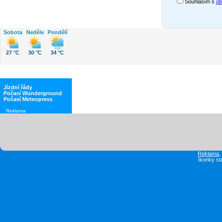
Souhlasím s
ob
Sobota
Neděle
Pondělí
27 °C
30 °C
34 °C
Jízdní řády
Počasí Wunderground
Počasí Meteopress
Reklama
Reklama
Ikonky st