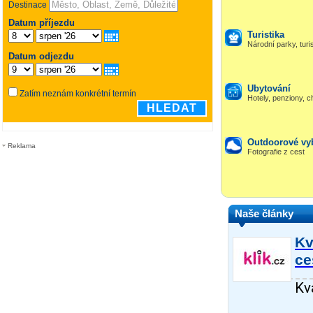
Turistika
Národní parky, turis
Ubytování
Hotely, penziony, ch
Outdoorové vy
Reklama
Fotografie z cest
Naše články
Kv
ce
Kv