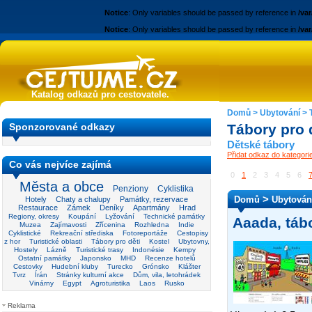
Notice
: Only variables should be passed by reference in
/va
Notice
: Only variables should be passed by reference in
/va
Katalog odkazů pro cestovatele.
Domů
>
Ubytování
>
Sponzorované odkazy
Tábory pro 
Dětské tábory
Přidat odkaz do kategori
Co vás nejvíce zajímá
0
1
2
3
4
5
6
Města a obce
Penziony
Cyklistika
>
Domů
Ubytován
Hotely
Chaty a chalupy
Památky, rezervace
Restaurace
Zámek
Deníky
Apartmány
Hrad
Regiony, okresy
Koupání
Lyžování
Technické památky
Aaada, tábo
Muzea
Zajímavosti
Zřícenina
Rozhledna
Indie
Cyklistické
Rekreační střediska
Fotoreportáže
Cestopisy
z hor
Turistické oblasti
Tábory pro děti
Kostel
Ubytovny,
Hostely
Lázně
Turistické trasy
Indonésie
Kempy
Ostatní památky
Japonsko
MHD
Recenze hotelů
Cestovky
Hudební kluby
Turecko
Grónsko
Klášter
Tvrz
Írán
Stránky kulturní akce
Dům, vila, letohrádek
Vinárny
Egypt
Agroturistika
Laos
Rusko
Reklama