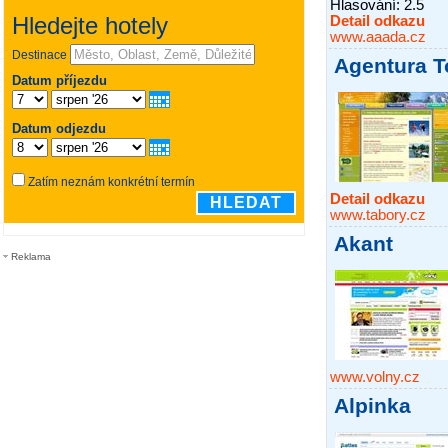
Hlasování:
2.5
Detail odkazu
www.aaada.cz
Agentura T
Detail odkazu
www.tabory.cz
Akant
Reklama
www.volny.cz
Alpinka