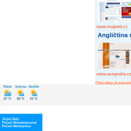
www.mujweb.cz
Angličtina
www.avispraha.c
Přidat odkaz do kategori
Pátek
Sobota
Neděle
27 °C
28 °C
31 °C
Jízdní řády
Počasí Wunderground
Počasí Meteopress