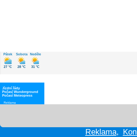
Počasí
Pátek
Sobota
Neděle
27 °C
28 °C
31 °C
Jízdní řády
Počasí Wunderground
Počasí Meteopress
Reklama
Reklama
,
Kon