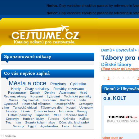
Notice
: Only variables should be passed by reference in
/va
Notice
: Only variables should be passed by reference in
/va
Katalog odkazů pro cestovatele.
Domů
>
Ubytování
>
Sponzorované odkazy
Tábory pro 
Dětské tábory
Přidat odkaz do kategori
Co vás nejvíce zajímá
0
1
2
3
4
5
6
Města a obce
Penziony
Cyklistika
>
Domů
Ubytován
Hotely
Chaty a chalupy
Památky, rezervace
Restaurace
Zámek
Deníky
Apartmány
Hrad
Regiony, okresy
Koupání
Lyžování
Technické památky
o.s. KOLT
Muzea
Zajímavosti
Zřícenina
Rozhledna
Indie
Cyklistické
Rekreační střediska
Fotoreportáže
Cestopisy
z hor
Turistické oblasti
Tábory pro děti
Kostel
Ubytovny,
Hostely
Lázně
Turistické trasy
Indonésie
Kempy
Ostatní památky
Japonsko
MHD
Recenze hotelů
Cestovky
Hudební kluby
Turecko
Grónsko
Klášter
Tvrz
Írán
Stránky kulturní akce
Dům, vila, letohrádek
Vinárny
Egypt
Agroturistika
Laos
Rusko
Reklama
tabor.unas.cz