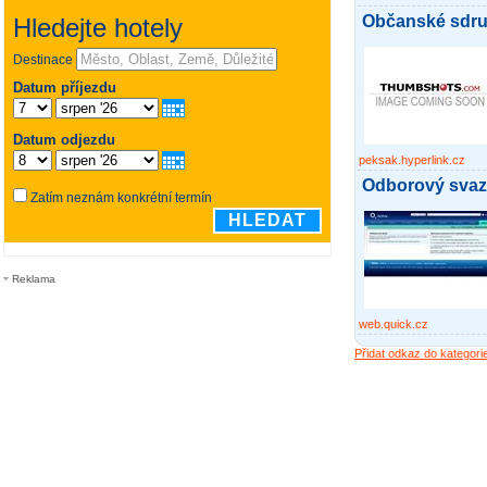
Občanské sdru
peksak.hyperlink.cz
Odborový svaz
Reklama
web.quick.cz
Přidat odkaz do kategori