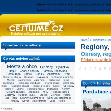
Notice
: Only variables should be passed by reference in
/va
Notice
: Only variables should be passed by reference in
/va
Katalog odkazů pro cestovatele.
Domů
>
Turistika
>
Re
Sponzorované odkazy
Regiony,
Okresy, re
Co vás nejvíce zajímá
Přidat odkaz do 
Města a obce
Penziony
Cyklistika
0
1
2
3
4
5
Hotely
Chaty a chalupy
Památky, rezervace
Restaurace
Zámek
Deníky
Apartmány
Hrad
Regiony, okresy
Koupání
Lyžování
Technické památky
Muzea
Zajímavosti
Zřícenina
Rozhledna
Indie
>
Cyklistické
Rekreační střediska
Fotoreportáže
Cestopisy
Domů
Turistika
z hor
Turistické oblasti
Tábory pro děti
Kostel
Ubytovny,
Hostely
Lázně
Turistické trasy
Indonésie
Kempy
Pardubice 
Ostatní památky
Japonsko
MHD
Recenze hotelů
Cestovky
Hudební kluby
Turecko
Grónsko
Klášter
Tvrz
Írán
Stránky kulturní akce
Dům, vila, letohrádek
Vinárny
Egypt
Agroturistika
Laos
Rusko
Reklama