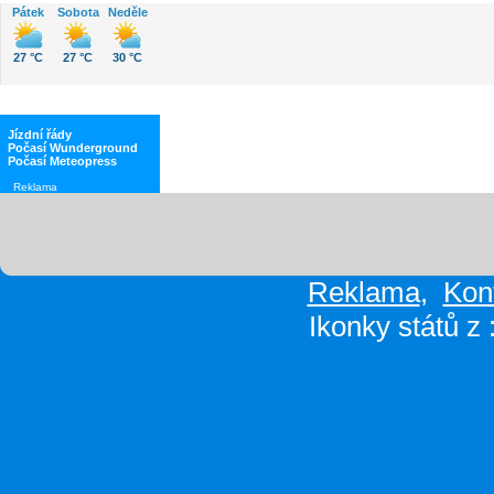
Pátek
Sobota
Neděle
27 °C
27 °C
30 °C
Jízdní řády
Počasí Wunderground
Počasí Meteopress
Reklama
Reklama
,
Kon
Ikonky států z 