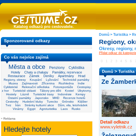
Katalog odkazů pro cestovatele.
Domů
>
Turistika
>
Re
Sponzorované odkazy
Regiony, ok
Okresy, regiony,
Přidat odkaz do kategori
Co vás nejvíce zajímá
0
1
2
3
4
5
6
Města a obce
Penziony
Cyklistika
>
Domů
Turistika
Hotely
Chaty a chalupy
Památky, rezervace
Restaurace
Zámek
Deníky
Apartmány
Hrad
Regiony, okresy
Koupání
Lyžování
Technické památky
Ze Žamberk
Muzea
Zajímavosti
Zřícenina
Rozhledna
Indie
Cyklistické
Rekreační střediska
Fotoreportáže
Cestopisy
z hor
Turistické oblasti
Tábory pro děti
Kostel
Ubytovny,
Hostely
Lázně
Turistické trasy
Indonésie
Kempy
Ostatní památky
Japonsko
MHD
Recenze hotelů
Cestovky
Hudební kluby
Turecko
Grónsko
Klášter
Tvrz
Írán
Stránky kulturní akce
Dům, vila, letohrádek
Vinárny
Egypt
Agroturistika
Laos
Rusko
Reklama
Detail odkazu
www.vyletnik.cz
Železnoru