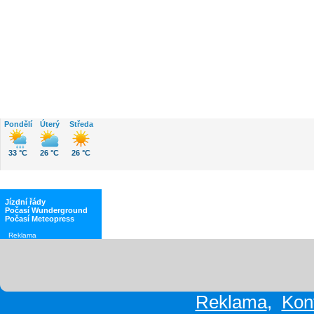
Počasí
Pondělí
Úterý
Středa
33 °C
26 °C
26 °C
Jízdní řády
Počasí Wunderground
Počasí Meteopress
Reklama
Reklama
,
Kon