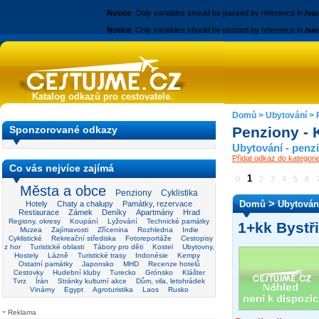
Notice
: Only variables should be passed by reference in
/va
Notice
: Only variables should be passed by reference in
/va
Katalog odkazů pro cestovatele.
Domů
>
Ubytování
>
Sponzorované odkazy
Penziony - 
Ubytování - penz
Přidat odkaz do kategori
Co vás nejvíce zajímá
1
0
2
3
4
5
6
Města a obce
Penziony
Cyklistika
>
Domů
Ubytován
Hotely
Chaty a chalupy
Památky, rezervace
Restaurace
Zámek
Deníky
Apartmány
Hrad
Regiony, okresy
Koupání
Lyžování
Technické památky
1+kk Bystř
Muzea
Zajímavosti
Zřícenina
Rozhledna
Indie
Cyklistické
Rekreační střediska
Fotoreportáže
Cestopisy
z hor
Turistické oblasti
Tábory pro děti
Kostel
Ubytovny,
Hostely
Lázně
Turistické trasy
Indonésie
Kempy
Ostatní památky
Japonsko
MHD
Recenze hotelů
Cestovky
Hudební kluby
Turecko
Grónsko
Klášter
Tvrz
Írán
Stránky kulturní akce
Dům, vila, letohrádek
Vinárny
Egypt
Agroturistika
Laos
Rusko
Reklama