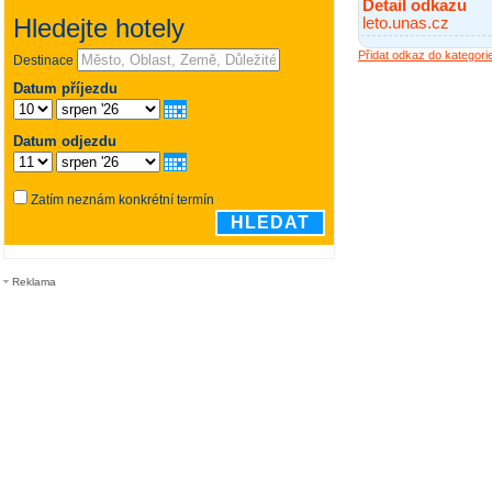
Detail odkazu
leto.unas.cz
Přidat odkaz do kategori
Reklama