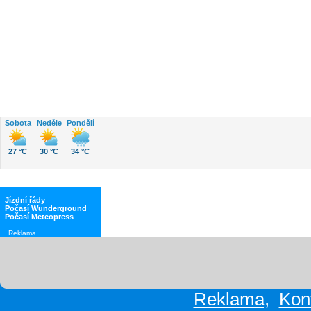
Počasí
Sobota
Neděle
Pondělí
27 °C
30 °C
34 °C
Jízdní řády
Počasí Wunderground
Počasí Meteopress
Reklama
Reklama
,
Kon