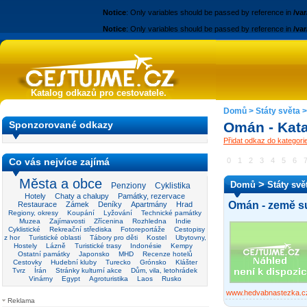
Notice
: Only variables should be passed by reference in
/va
Notice
: Only variables should be passed by reference in
/va
Katalog odkazů pro cestovatele.
Domů
>
Státy světa
Sponzorované odkazy
Omán - Kat
Přidat odkaz do kategor
Co vás nejvíce zajímá
0
1
2
3
4
5
6
Města a obce
>
Domů
Státy svě
Penziony
Cyklistika
Hotely
Chaty a chalupy
Památky, rezervace
Omán - země su
Restaurace
Zámek
Deníky
Apartmány
Hrad
Regiony, okresy
Koupání
Lyžování
Technické památky
Muzea
Zajímavosti
Zřícenina
Rozhledna
Indie
Cyklistické
Rekreační střediska
Fotoreportáže
Cestopisy
z hor
Turistické oblasti
Tábory pro děti
Kostel
Ubytovny,
Hostely
Lázně
Turistické trasy
Indonésie
Kempy
Ostatní památky
Japonsko
MHD
Recenze hotelů
Cestovky
Hudební kluby
Turecko
Grónsko
Klášter
Tvrz
Írán
Stránky kulturní akce
Dům, vila, letohrádek
Vinárny
Egypt
Agroturistika
Laos
Rusko
www.hedvabnastezka.c
Reklama