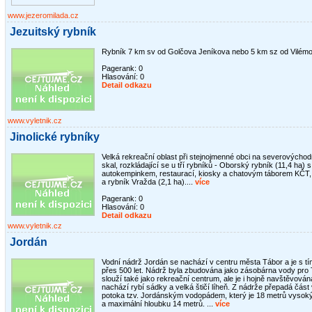
www.jezeromilada.cz
Jezuitský rybník
Rybník 7 km sv od Golčova Jeníkova nebo 5 km sz od Vilémov
Pagerank: 0
Hlasování:
0
Detail odkazu
www.vyletnik.cz
Jinolické rybníky
Velká rekreační oblast při stejnojmenné obci na severovýcho
skal, rozkládající se u tří rybníků - Oborský rybník (11,4 ha) 
autokempinkem, restaurací, kiosky a chatovým táborem KČT,
a rybník Vražda (2,1 ha)....
více
Pagerank: 0
Hlasování:
0
Detail odkazu
www.vyletnik.cz
Jordán
Vodní nádrž Jordán se nachází v centru města Tábor a je s tí
přes 500 let. Nádrž byla zbudována jako zásobárna vody pro
slouží také jako rekreační centrum, ale je i hojně navštěvován
nachází rybí sádky a velká štičí líheň. Z nádrže přepadá čás
potoka tzv. Jordánským vodopádem, který je 18 metrů vysoký
a maximální hloubku 14 metrů. ...
více