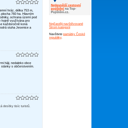
Nejlevnější cestovní
pojištění
na Top-
emní hráz, délka 753 m,
Pojištění.cz.
 plocha 760 ha. Hlavním
podniky, ochrana území pod
e hojně využívána pro
Nejčastěji navštěvované
i se každoročně koná
Strom kategorií
Modrá stuha Jesenice a
Navštivte
památky České
republiky
.
Počasí
mi háji, nedaleko obce
y, stánky s občerstvením.
 desítky tisíc turistů.