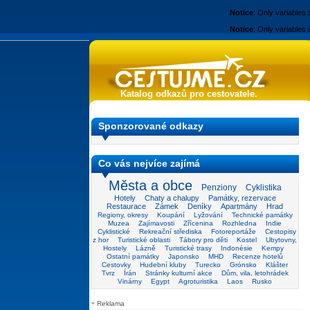
Notice
: Only variables
Notice
: Only variables
Katalog odkazů pro cestovatele.
Sponzorované odkazy
Co vás nejvíce zajímá
Města a obce
Penziony
Cyklistika
Hotely
Chaty a chalupy
Památky, rezervace
Restaurace
Zámek
Deníky
Apartmány
Hrad
Regiony, okresy
Koupání
Lyžování
Technické památky
Muzea
Zajímavosti
Zřícenina
Rozhledna
Indie
Cyklistické
Rekreační střediska
Fotoreportáže
Cestopisy
z hor
Turistické oblasti
Tábory pro děti
Kostel
Ubytovny,
Hostely
Lázně
Turistické trasy
Indonésie
Kempy
Ostatní památky
Japonsko
MHD
Recenze hotelů
Cestovky
Hudební kluby
Turecko
Grónsko
Klášter
Tvrz
Írán
Stránky kulturní akce
Dům, vila, letohrádek
Vinárny
Egypt
Agroturistika
Laos
Rusko
Reklama