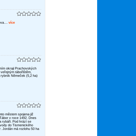
a....
více
dním okraji Prachovských
s veřejným tábořištěm,
 rybník Němeček (5,2 ha)
mto městem spojena již
 Tábor v roce 1492. Dnes
a rybáři. Pod hrází se
t vody do Tismenického
. Jordán má rozlohu 50 ha