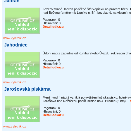
Jadran
Jezero zvané Jadran po těžbě štěrkopísku na pravém břehu
nad Bečvou (směrem k Lipníku n. B.), bezplatné, na vlastní ne
Pagerank: 0
Hlasování:
0
Detail odkazu
www.vyletnik.cz
Jahodnice
Údoní nádrž západně od Kumburského Újezdu, rekreační chaty
Pagerank: 0
Hlasování:
0
Detail odkazu
www.vyletnik.cz
Jarošovská pískárna
Menší vodní nádrž vzniklá po vytěžení ložiska písku, hojně v
Jarošova nad Nežárkou poblíž silnice do J. Hradce (6 km)....
v
Pagerank: 0
Hlasování:
0
Detail odkazu
www.vyletnik.cz