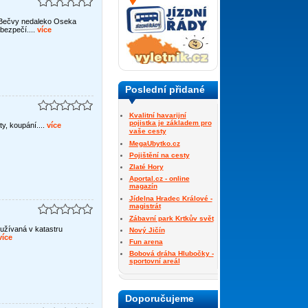
 Bečvy nedaleko Oseka
bezpečí....
více
Poslední přidané
Kvalitní havarijní
pojistka je základem pro
, koupání....
více
vaše cesty
MegaUbytko.cz
Pojištění na cesty
Zlaté Hory
Aportal.cz - online
magazín
Jídelna Hradec Králové -
magistrát
Zábavní park Krtkův svět
yužívaná v katastru
Nový Jičín
íce
Fun arena
Bobová dráha Hlubočky -
sportovní areál
Doporučujeme