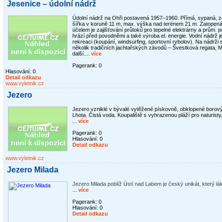
Jesenice – údolní nádrž
Údolní nádrž na Ohři postavená 1957–1960. Přímá, sypaná, z
šířka v koruně 11 m, max. výška nad terénem 21 m. Zatopená
účelem je zajišťování průtoků pro tepelné elektrárny a prům. 
hrází před povodněmi a také výroba el. energie. Vodní nádrž j
rekreaci (koupání, windsurfing, sportovní rybolov). Na nádrž
několik tradičních jachtařských závodů – Švestková regata, 
další....
více
Pagerank: 0
Hlasování:
0
Detail odkazu
www.vyletnik.cz
Jezero
Jezero vzniklé v bývalé vytěžené pískovně, obklopené borový
Lhota. Čistá voda. Koupaliště s vyhrazenou pláží pro naturist
...
více
Pagerank: 0
Hlasování:
0
Detail odkazu
www.vyletnik.cz
Jezero Milada
Jezero Milada poblíž Ústí nad Labem je český unikát, který láká
...
více
Pagerank: 0
Hlasování:
0
Detail odkazu