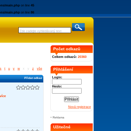
ions/main.php
on line
45
ions/main.php
on line
86
Počet odkazů
Celkem odkazů:
20360
s
t
u
v
w
x
y
z
vše
Přihlášení
Login:
Přidat odkaz
Heslo:
více
Nová registrace
Reklama
Užitečné