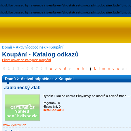
 should be passed by reference in
/var/www/vhosts/cestujme.cz/httpdocs/include/funct
 should be passed by reference in
/var/www/vhosts/cestujme.cz/httpdocs/include/funct
Domů
>
Aktivní odpočinek
>
Koupání
Koupání - Katalog odkazů
Přidat odkaz do kategorie Koupání
j
0
1
2
3
4
5
6
7
8
9
a
b
c
d
e
f
g
h
i
k
l
m
n
o
p
q
r
>
>
Domů
Aktivní odpočinek
Koupání
Jablonecký Žlab
Rybník 1 km od centra Přibyslavy na modré a zelené trase....
Pagerank: 0
Hlasování:
0
Detail odkazu
www.vyletnik.cz