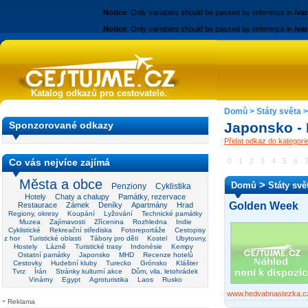
Notice
: Only variables should be passed by reference in
/va
Notice
: Only variables should be passed by reference in
/va
Katalog odkazů pro cestovatele.
Domů
>
Státy světa
Sponzorované odkazy
Japonsko - 
Přidat odkaz do kategor
Co vás nejvíce zajímá
0
1
2
3
4
5
6
Města a obce
>
Domů
Státy svě
Penziony
Cyklistika
Hotely
Chaty a chalupy
Památky, rezervace
Golden Week
Restaurace
Zámek
Deníky
Apartmány
Hrad
Regiony, okresy
Koupání
Lyžování
Technické památky
Muzea
Zajímavosti
Zřícenina
Rozhledna
Indie
Cyklistické
Rekreační střediska
Fotoreportáže
Cestopisy
z hor
Turistické oblasti
Tábory pro děti
Kostel
Ubytovny,
Hostely
Lázně
Turistické trasy
Indonésie
Kempy
Ostatní památky
Japonsko
MHD
Recenze hotelů
Cestovky
Hudební kluby
Turecko
Grónsko
Klášter
Tvrz
Írán
Stránky kulturní akce
Dům, vila, letohrádek
Vinárny
Egypt
Agroturistika
Laos
Rusko
www.hedvabnastezka.c
Reklama