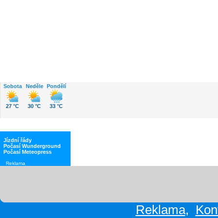
Počasí
Sobota
Neděle
Pondělí
27 °C
30 °C
33 °C
Jízdní řády
Počasí Wunderground
Počasí Meteopress
Reklama
Reklama
,
Kon