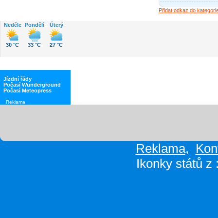
Přidat odkaz do kategorie
Neděle
Pondělí
Úterý
30 °C
33 °C
27 °C
Jízdní řády
Počasí Wunderground
Počasí Meteopress
Reklama
Reklama
,
Kon
Ikonky států z 