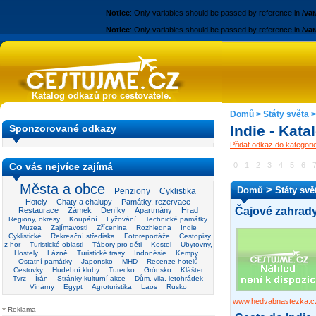
Notice
: Only variables should be passed by reference in
/va
Notice
: Only variables should be passed by reference in
/va
Katalog odkazů pro cestovatele.
Domů
>
Státy světa
Sponzorované odkazy
Indie - Kat
Přidat odkaz do kategorie
Co vás nejvíce zajímá
0
1
2
3
4
5
6
Města a obce
>
Domů
Státy svě
Penziony
Cyklistika
Hotely
Chaty a chalupy
Památky, rezervace
Čajové zahrady
Restaurace
Zámek
Deníky
Apartmány
Hrad
Regiony, okresy
Koupání
Lyžování
Technické památky
Muzea
Zajímavosti
Zřícenina
Rozhledna
Indie
Cyklistické
Rekreační střediska
Fotoreportáže
Cestopisy
z hor
Turistické oblasti
Tábory pro děti
Kostel
Ubytovny,
Hostely
Lázně
Turistické trasy
Indonésie
Kempy
Ostatní památky
Japonsko
MHD
Recenze hotelů
Cestovky
Hudební kluby
Turecko
Grónsko
Klášter
Tvrz
Írán
Stránky kulturní akce
Dům, vila, letohrádek
Vinárny
Egypt
Agroturistika
Laos
Rusko
www.hedvabnastezka.c
Reklama