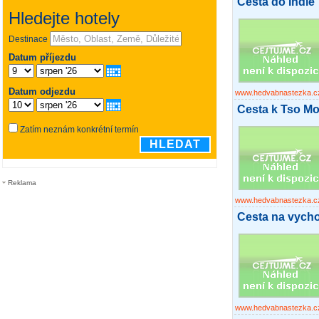
Cesta do Indie
www.hedvabnastezka.c
Cesta k Tso Mor
Reklama
www.hedvabnastezka.c
Cesta na vych
www.hedvabnastezka.c