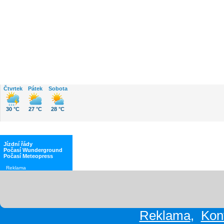
Počasí
Čtvrtek
Pátek
Sobota
30 °C
27 °C
28 °C
Jízdní řády
Počasí Wunderground
Počasí Meteopress
Reklama
Reklama
,
Kon