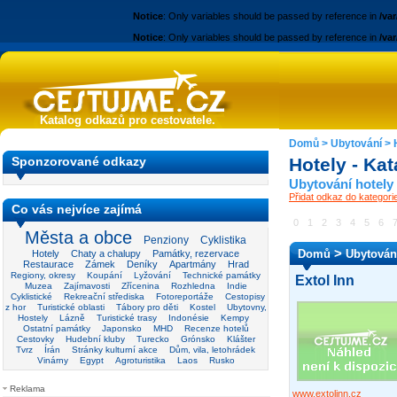
Notice
: Only variables should be passed by reference in
/va
Notice
: Only variables should be passed by reference in
/va
Katalog odkazů pro cestovatele.
Domů
>
Ubytování
>
Sponzorované odkazy
Hotely - Ka
Ubytování hotely
Přidat odkaz do kategori
Co vás nejvíce zajímá
0
1
2
3
4
5
6
Města a obce
Penziony
Cyklistika
>
Domů
Ubytován
Hotely
Chaty a chalupy
Památky, rezervace
Restaurace
Zámek
Deníky
Apartmány
Hrad
Regiony, okresy
Koupání
Lyžování
Technické památky
Extol Inn
Muzea
Zajímavosti
Zřícenina
Rozhledna
Indie
Cyklistické
Rekreační střediska
Fotoreportáže
Cestopisy
z hor
Turistické oblasti
Tábory pro děti
Kostel
Ubytovny,
Hostely
Lázně
Turistické trasy
Indonésie
Kempy
Ostatní památky
Japonsko
MHD
Recenze hotelů
Cestovky
Hudební kluby
Turecko
Grónsko
Klášter
Tvrz
Írán
Stránky kulturní akce
Dům, vila, letohrádek
Vinárny
Egypt
Agroturistika
Laos
Rusko
Reklama
www.extolinn.cz