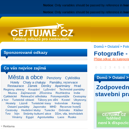
Notice
: Only variables should be passed by reference in
/va
Notice
: Only variables should be passed by reference in
/va
Katalog odkazů pro cestovatele.
Domů
>
Ostatní
>
Fot
Sponzorované odkazy
Fotografie 
Přidat odkaz do kategori
Co vás nejvíce zajímá
0
1
2
3
4
5
6
Města a obce
>
Domů
Ostatní
Penziony
Cyklistika
Hotely
Chaty a chalupy
Památky, rezervace
Zodpovedni
Restaurace
Zámek
Deníky
Apartmány
Hrad
Regiony, okresy
Koupání
Lyžování
Technické památky
stavebni pr
Muzea
Zajímavosti
Zřícenina
Rozhledna
Indie
Cyklistické
Rekreační střediska
Fotoreportáže
Cestopisy
z hor
Turistické oblasti
Tábory pro děti
Kostel
Ubytovny,
Hostely
Lázně
Turistické trasy
Indonésie
Kempy
Ostatní památky
Japonsko
MHD
Recenze hotelů
Cestovky
Hudební kluby
Turecko
Grónsko
Klášter
Tvrz
Írán
Stránky kulturní akce
Dům, vila, letohrádek
Vinárny
Egypt
Agroturistika
Laos
Rusko
Reklama