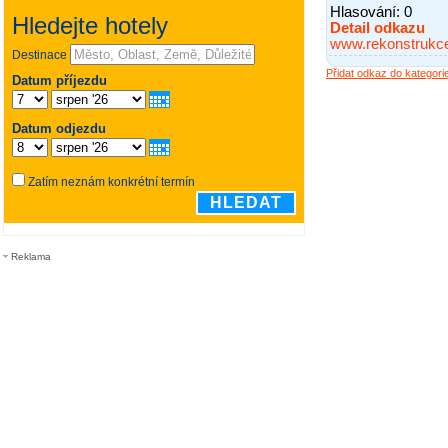
Hlasování:
0
Detail odkazu
www.rekonstrukce
Přidat odkaz do kategori
Reklama