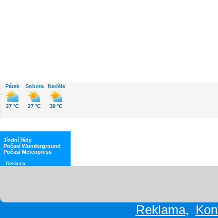
Počasí
Pátek
Sobota
Neděle
27 °C
27 °C
30 °C
Jízdní řády
Počasí Wunderground
Počasí Meteopress
Reklama
Reklama
,
Kon