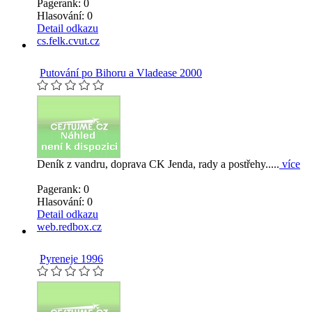
Pagerank: 0
Hlasování:
0
Detail odkazu
cs.felk.cvut.cz
Putování po Bihoru a Vladease 2000
Deník z vandru, doprava CK Jenda, rady a postřehy.....
více
Pagerank: 0
Hlasování:
0
Detail odkazu
web.redbox.cz
Pyreneje 1996