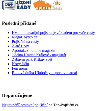
Poslední přidané
Kvalitní havarijní pojistka je základem pro vaše cesty
MegaUbytko.cz
Pojištění na cesty
Zlaté Hory
Aportal.cz - online magazín
Jídelna Hradec Králové - magistrát
Zábavní park Krtkův svět
Nový Jičín
Fun arena
Bobová dráha Hlubočky - sportovní areál
Doporučujeme
Nejlevnější cestovní pojištění
na Top-Pojištění.cz.