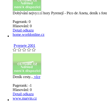
Dobývání nejvy±±í hory Pyrenejí - Pico de Aneta, deník s foto
Pagerank: 0
Hlasování:
0
Detail odkazu
home.worldonline.cz
Pyreneje 2001
Deník cesty...
více
Pagerank: -1
Hlasování:
0
Detail odkazu
www.marvin.cz