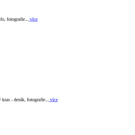
o, fotografie...
více
kras - deník, fotografie...
více