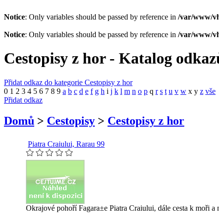
Notice
: Only variables should be passed by reference in
/var/www/vh
Notice
: Only variables should be passed by reference in
/var/www/vh
Cestopisy z hor - Katalog odkaz
Přidat odkaz do kategorie Cestopisy z hor
0
1
2
3
4
5
6
7
8
9
a
b
c
d
e
f
g
h
i
j
k
l
m
n
o
p
q
r
s
t
u
v
w
x
y
z
vše
Přidat odkaz
Domů
>
Cestopisy
>
Cestopisy z hor
Piatra Craiului, Rarau 99
Okrajové pohoří Fagara±e Piatra Craiului, dále cesta k moři a 