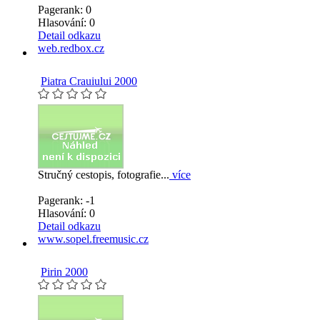
Pagerank: 0
Hlasování:
0
Detail odkazu
web.redbox.cz
Piatra Crauiului 2000
Stručný cestopis, fotografie...
více
Pagerank: -1
Hlasování:
0
Detail odkazu
www.sopel.freemusic.cz
Pirin 2000