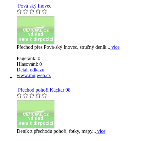
Pová·ský Inovec
Přechod přes Pová·ský Inovec, stručný deník...
více
Pagerank: 0
Hlasování:
0
Detail odkazu
www.mujweb.cz
Přechod pohoří Kaçkar 98
Deník z přechodu pohoří, fotky, mapy...
více