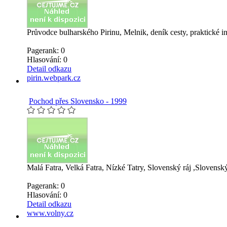
Průvodce bulharského Pirinu, Melnik, deník cesty, praktické inf
Pagerank: 0
Hlasování:
0
Detail odkazu
pirin.webpark.cz
Pochod přes Slovensko - 1999
Malá Fatra, Velká Fatra, Nízké Tatry, Slovenský ráj ,Slovenský 
Pagerank: 0
Hlasování:
0
Detail odkazu
www.volny.cz