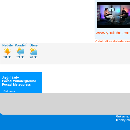
www.youtube.co
Přidat odkaz do kategor
Neděle
Pondělí
Úterý
30 °C
33 °C
26 °C
Jízdní řády
Počasí Wunderground
Počasí Meteopress
Reklama
Reklama
Ikonky st