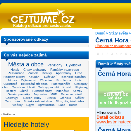
Katalog odkazů pro cestovatele.
Domů
>
Státy světa
Sponzorované odkazy
Černá Hora 
Přidat odkaz do kategor
0
1
2
3
4
5
6
Co vás nejvíce zajímá
Města a obce
>
Domů
Státy svě
Penziony
Cyklistika
Hotely
Chaty a chalupy
Památky, rezervace
Černá Hora 
Restaurace
Zámek
Deníky
Apartmány
Hrad
Regiony, okresy
Koupání
Lyžování
Technické památky
Muzea
Zajímavosti
Zřícenina
Rozhledna
Indie
Cyklistické
Rekreační střediska
Fotoreportáže
Cestopisy
z hor
Turistické oblasti
Tábory pro děti
Kostel
Ubytovny,
Hostely
Lázně
Turistické trasy
Indonésie
Kempy
Ostatní památky
Japonsko
MHD
Recenze hotelů
Cestovky
Hudební kluby
Turecko
Grónsko
Klášter
Tvrz
Írán
Stránky kulturní akce
Dům, vila, letohrádek
Vinárny
Egypt
Agroturistika
Laos
Rusko
Hlasování:
5
Reklama
Detail odkazu
www.lastminutece
Černá Hora