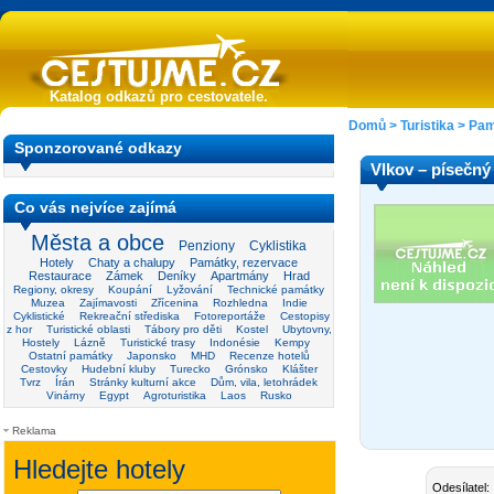
Katalog odkazů pro cestovatele.
Domů
>
Turistika
>
Pam
Sponzorované odkazy
Vlkov – písečný
Co vás nejvíce zajímá
Města a obce
Penziony
Cyklistika
Hotely
Chaty a chalupy
Památky, rezervace
Restaurace
Zámek
Deníky
Apartmány
Hrad
Regiony, okresy
Koupání
Lyžování
Technické památky
Muzea
Zajímavosti
Zřícenina
Rozhledna
Indie
Cyklistické
Rekreační střediska
Fotoreportáže
Cestopisy
z hor
Turistické oblasti
Tábory pro děti
Kostel
Ubytovny,
Hostely
Lázně
Turistické trasy
Indonésie
Kempy
Ostatní památky
Japonsko
MHD
Recenze hotelů
Cestovky
Hudební kluby
Turecko
Grónsko
Klášter
Tvrz
Írán
Stránky kulturní akce
Dům, vila, letohrádek
Vinárny
Egypt
Agroturistika
Laos
Rusko
Reklama
Odesílatel: