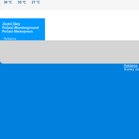
30 °C
33 °C
27 °C
Jízdní řády
Počasí Wunderground
Počasí Meteopress
Reklama
Reklama
Ikonky st