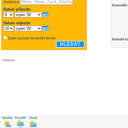
Komentáře:
Kontrolní k
Reklama
Neděle
Pondělí
Úterý