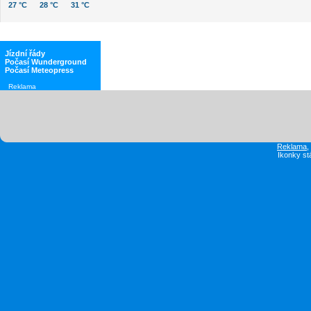
27 °C
28 °C
31 °C
Jízdní řády
Počasí Wunderground
Počasí Meteopress
Reklama
Reklama
Ikonky st