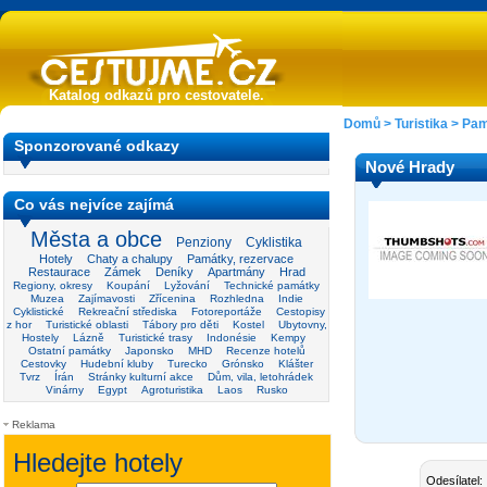
Katalog odkazů pro cestovatele.
Domů
>
Turistika
>
Pam
Sponzorované odkazy
Nové Hrady
Co vás nejvíce zajímá
Města a obce
Penziony
Cyklistika
Hotely
Chaty a chalupy
Památky, rezervace
Restaurace
Zámek
Deníky
Apartmány
Hrad
Regiony, okresy
Koupání
Lyžování
Technické památky
Muzea
Zajímavosti
Zřícenina
Rozhledna
Indie
Cyklistické
Rekreační střediska
Fotoreportáže
Cestopisy
z hor
Turistické oblasti
Tábory pro děti
Kostel
Ubytovny,
Hostely
Lázně
Turistické trasy
Indonésie
Kempy
Ostatní památky
Japonsko
MHD
Recenze hotelů
Cestovky
Hudební kluby
Turecko
Grónsko
Klášter
Tvrz
Írán
Stránky kulturní akce
Dům, vila, letohrádek
Vinárny
Egypt
Agroturistika
Laos
Rusko
Reklama
Odesílatel: