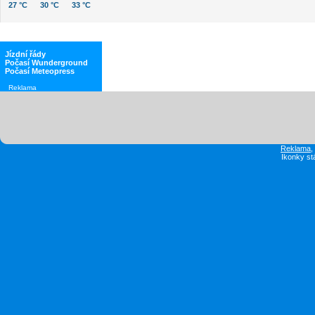
27 °C
30 °C
33 °C
Jízdní řády
Počasí Wunderground
Počasí Meteopress
Reklama
Reklama
Ikonky st