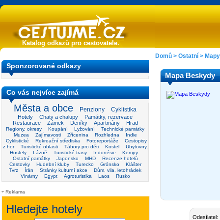
Katalog odkazů pro cestovatele.
Domů
>
Ostatní
>
Mapy
Sponzorované odkazy
Mapa Beskydy
Co vás nejvíce zajímá
Města a obce
Penziony
Cyklistika
Hotely
Chaty a chalupy
Památky, rezervace
Restaurace
Zámek
Deníky
Apartmány
Hrad
Regiony, okresy
Koupání
Lyžování
Technické památky
Muzea
Zajímavosti
Zřícenina
Rozhledna
Indie
Cyklistické
Rekreační střediska
Fotoreportáže
Cestopisy
z hor
Turistické oblasti
Tábory pro děti
Kostel
Ubytovny,
Hostely
Lázně
Turistické trasy
Indonésie
Kempy
Ostatní památky
Japonsko
MHD
Recenze hotelů
Cestovky
Hudební kluby
Turecko
Grónsko
Klášter
Tvrz
Írán
Stránky kulturní akce
Dům, vila, letohrádek
Vinárny
Egypt
Agroturistika
Laos
Rusko
Reklama
Odesílatel: