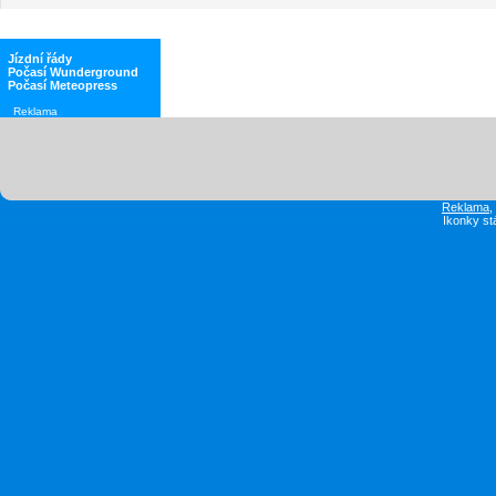
Jízdní řády
Počasí Wunderground
Počasí Meteopress
Reklama
Reklama
Ikonky st