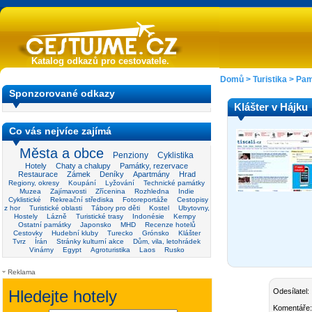
Katalog odkazů pro cestovatele.
Domů
>
Turistika
>
Pam
Sponzorované odkazy
Klášter v Hájku
Co vás nejvíce zajímá
Města a obce
Penziony
Cyklistika
Hotely
Chaty a chalupy
Památky, rezervace
Restaurace
Zámek
Deníky
Apartmány
Hrad
Regiony, okresy
Koupání
Lyžování
Technické památky
Muzea
Zajímavosti
Zřícenina
Rozhledna
Indie
Cyklistické
Rekreační střediska
Fotoreportáže
Cestopisy
z hor
Turistické oblasti
Tábory pro děti
Kostel
Ubytovny,
Hostely
Lázně
Turistické trasy
Indonésie
Kempy
Ostatní památky
Japonsko
MHD
Recenze hotelů
Cestovky
Hudební kluby
Turecko
Grónsko
Klášter
Tvrz
Írán
Stránky kulturní akce
Dům, vila, letohrádek
Vinárny
Egypt
Agroturistika
Laos
Rusko
Reklama
Odesílatel:
Komentáře: