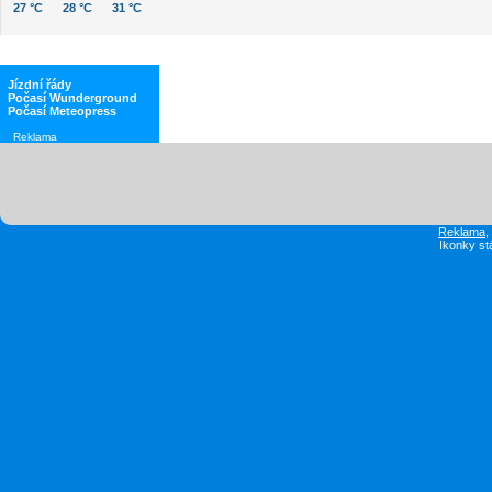
27 °C
28 °C
31 °C
Jízdní řády
Počasí Wunderground
Počasí Meteopress
Reklama
Reklama
Ikonky st