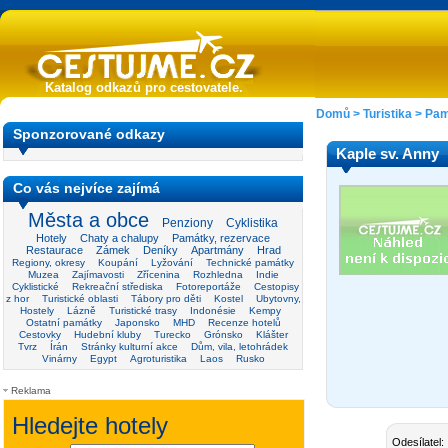
Katalog odkazů pro cestovatele.
Domů
>
Turistika
>
Pam
Sponzorované odkazy
Kaple sv. Anny
Co vás nejvíce zajímá
Města a obce
Penziony
Cyklistika
Hotely
Chaty a chalupy
Památky, rezervace
Restaurace
Zámek
Deníky
Apartmány
Hrad
Regiony, okresy
Koupání
Lyžování
Technické památky
Muzea
Zajímavosti
Zřícenina
Rozhledna
Indie
Cyklistické
Rekreační střediska
Fotoreportáže
Cestopisy
z hor
Turistické oblasti
Tábory pro děti
Kostel
Ubytovny,
Hostely
Lázně
Turistické trasy
Indonésie
Kempy
Ostatní památky
Japonsko
MHD
Recenze hotelů
Cestovky
Hudební kluby
Turecko
Grónsko
Klášter
Tvrz
Írán
Stránky kulturní akce
Dům, vila, letohrádek
Vinárny
Egypt
Agroturistika
Laos
Rusko
Reklama
Odesílatel: