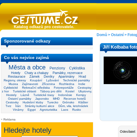
Katalog odkazů pro cestovatele.
Domů
>
Ostatní
>
Fotog
Sponzorované odkazy
Jiří Kolbaba fot
Co vás nejvíce zajímá
Města a obce
Penziony
Cyklistika
Hotely
Chaty a chalupy
Památky, rezervace
Restaurace
Zámek
Deníky
Apartmány
Hrad
Regiony, okresy
Koupání
Lyžování
Technické památky
Muzea
Zajímavosti
Zřícenina
Rozhledna
Indie
Cyklistické
Rekreační střediska
Fotoreportáže
Cestopisy
z hor
Turistické oblasti
Tábory pro děti
Kostel
Ubytovny,
Hostely
Lázně
Turistické trasy
Indonésie
Kempy
Ostatní památky
Japonsko
MHD
Recenze hotelů
Cestovky
Hudební kluby
Turecko
Grónsko
Klášter
Tvrz
Írán
Stránky kulturní akce
Dům, vila, letohrádek
Vinárny
Egypt
Agroturistika
Laos
Rusko
Reklama
Odesílatel: