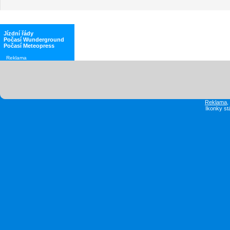
Jízdní řády
Počasí Wunderground
Počasí Meteopress
Reklama
Reklama
Ikonky st