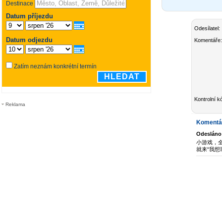
Odesílatel:
Komentáře:
Kontrolní k
Reklama
Komentá
Odesláno
小游戏，全球
就来“我想玩”游