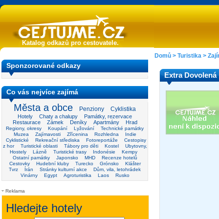
Katalog odkazů pro cestovatele.
Domů
>
Turistika
>
Zaj
Sponzorované odkazy
Extra Dovolená
Co vás nejvíce zajímá
Města a obce
Penziony
Cyklistika
Hotely
Chaty a chalupy
Památky, rezervace
Restaurace
Zámek
Deníky
Apartmány
Hrad
Regiony, okresy
Koupání
Lyžování
Technické památky
Muzea
Zajímavosti
Zřícenina
Rozhledna
Indie
Cyklistické
Rekreační střediska
Fotoreportáže
Cestopisy
z hor
Turistické oblasti
Tábory pro děti
Kostel
Ubytovny,
Hostely
Lázně
Turistické trasy
Indonésie
Kempy
Ostatní památky
Japonsko
MHD
Recenze hotelů
Cestovky
Hudební kluby
Turecko
Grónsko
Klášter
Tvrz
Írán
Stránky kulturní akce
Dům, vila, letohrádek
Vinárny
Egypt
Agroturistika
Laos
Rusko
Reklama