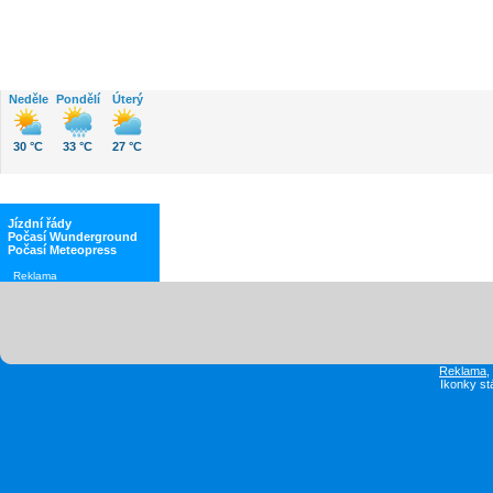
Neděle
Pondělí
Úterý
30 °C
33 °C
27 °C
Jízdní řády
Počasí Wunderground
Počasí Meteopress
Reklama
Reklama
Ikonky st