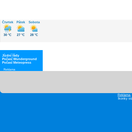
Čtvrtek
Pátek
Sobota
30 °C
27 °C
28 °C
Jízdní řády
Počasí Wunderground
Počasí Meteopress
Reklama
Reklama
Ikonky st