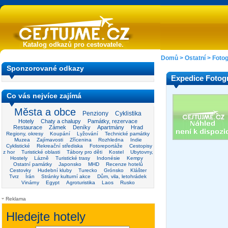
Katalog odkazů pro cestovatele.
Domů
>
Ostatní
>
Fotog
Sponzorované odkazy
Expedice Fotogr
Co vás nejvíce zajímá
Města a obce
Penziony
Cyklistika
Hotely
Chaty a chalupy
Památky, rezervace
Restaurace
Zámek
Deníky
Apartmány
Hrad
Regiony, okresy
Koupání
Lyžování
Technické památky
Muzea
Zajímavosti
Zřícenina
Rozhledna
Indie
Cyklistické
Rekreační střediska
Fotoreportáže
Cestopisy
z hor
Turistické oblasti
Tábory pro děti
Kostel
Ubytovny,
Hostely
Lázně
Turistické trasy
Indonésie
Kempy
Ostatní památky
Japonsko
MHD
Recenze hotelů
Cestovky
Hudební kluby
Turecko
Grónsko
Klášter
Tvrz
Írán
Stránky kulturní akce
Dům, vila, letohrádek
Vinárny
Egypt
Agroturistika
Laos
Rusko
Reklama