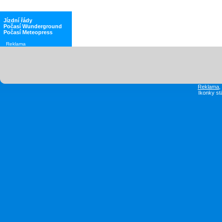
Jízdní řády
Počasí Wunderground
Počasí Meteopress
Reklama
Reklama
Ikonky st