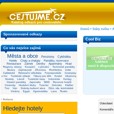
Katalog odkazů pro cestovatele.
Domů
>
Státy světa
>
A
Sponzorované odkazy
Cool Biz
Co vás nejvíce zajímá
Města a obce
Penziony
Cyklistika
Hotely
Chaty a chalupy
Památky, rezervace
Restaurace
Zámek
Deníky
Apartmány
Hrad
Regiony, okresy
Koupání
Lyžování
Technické památky
Muzea
Zajímavosti
Zřícenina
Rozhledna
Indie
Cyklistické
Rekreační střediska
Fotoreportáže
Cestopisy
z hor
Turistické oblasti
Tábory pro děti
Kostel
Ubytovny,
Hostely
Lázně
Turistické trasy
Indonésie
Kempy
Ostatní památky
Japonsko
MHD
Recenze hotelů
Cestovky
Hudební kluby
Turecko
Grónsko
Klášter
Tvrz
Írán
Stránky kulturní akce
Dům, vila, letohrádek
Vinárny
Egypt
Agroturistika
Laos
Rusko
Reklama
Odesílatel:
Komentáře: