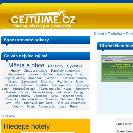
Katalog odkazů pro cestovatele.
Domů
>
Turistika
>
Pam
Sponzorované odkazy
Chrám Nanebevz
Co vás nejvíce zajímá
Města a obce
Penziony
Cyklistika
Hotely
Chaty a chalupy
Památky, rezervace
Restaurace
Zámek
Deníky
Apartmány
Hrad
Regiony, okresy
Koupání
Lyžování
Technické památky
Muzea
Zajímavosti
Zřícenina
Rozhledna
Indie
Cyklistické
Rekreační střediska
Fotoreportáže
Cestopisy
z hor
Turistické oblasti
Tábory pro děti
Kostel
Ubytovny,
Hostely
Lázně
Turistické trasy
Indonésie
Kempy
Ostatní památky
Japonsko
MHD
Recenze hotelů
Cestovky
Hudební kluby
Turecko
Grónsko
Klášter
Tvrz
Írán
Stránky kulturní akce
Dům, vila, letohrádek
Vinárny
Egypt
Agroturistika
Laos
Rusko
Reklama
Odesílatel:
Komentáře: