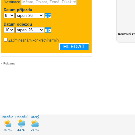
Kontrolní k
Reklama
Neděle
Pondělí
Úterý
30 °C
33 °C
27 °C