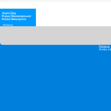
Jízdní řády
Počasí Wunderground
Počasí Meteopress
Reklama
Reklama
Ikonky st