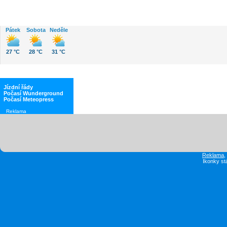
Pátek
Sobota
Neděle
27 °C
28 °C
31 °C
Jízdní řády
Počasí Wunderground
Počasí Meteopress
Reklama
Reklama
Ikonky st