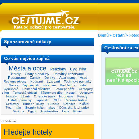
Katalog odkazů pro cestovatele.
Domů
>
Ostatní
>
Fotog
Sponzorované odkazy
Cestování za exo
Co vás nejvíce zajímá
Města a obce
Penziony
Cyklistika
Hotely
Chaty a chalupy
Památky, rezervace
Restaurace
Zámek
Deníky
Apartmány
Hrad
Regiony, okresy
Koupání
Lyžování
Technické památky
Muzea
Zajímavosti
Zřícenina
Rozhledna
Indie
Cyklistické
Rekreační střediska
Fotoreportáže
Cestopisy
z hor
Turistické oblasti
Tábory pro děti
Kostel
Ubytovny,
Hostely
Lázně
Turistické trasy
Indonésie
Kempy
Ostatní památky
Japonsko
MHD
Recenze hotelů
Cestovky
Hudební kluby
Turecko
Grónsko
Klášter
Tvrz
Írán
Stránky kulturní akce
Dům, vila, letohrádek
Vinárny
Egypt
Agroturistika
Laos
Rusko
Reklama