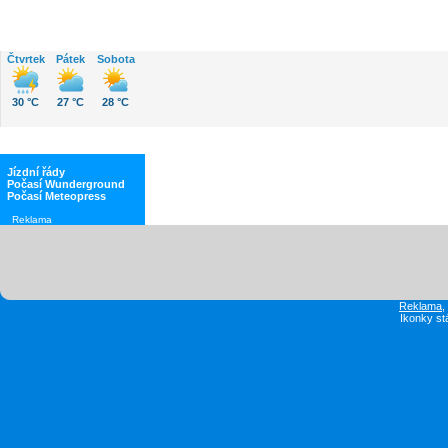
Čtvrtek
Pátek
Sobota
30 °C
27 °C
28 °C
Jízdní řády
Počasí Wunderground
Počasí Meteopress
Reklama
Reklama
Ikonky st