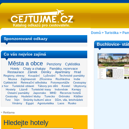
Katalog odkazů pro cestovatele.
Domů
>
Turistika
>
Pam
Sponzorované odkazy
Buchlovice- stá
Co vás nejvíce zajímá
Města a obce
Penziony
Cyklistika
Hotely
Chaty a chalupy
Památky, rezervace
Restaurace
Zámek
Deníky
Apartmány
Hrad
Regiony, okresy
Koupání
Lyžování
Technické památky
Muzea
Zajímavosti
Zřícenina
Rozhledna
Indie
Cyklistické
Rekreační střediska
Fotoreportáže
Cestopisy
z hor
Turistické oblasti
Tábory pro děti
Kostel
Ubytovny,
Hostely
Lázně
Turistické trasy
Indonésie
Kempy
Ostatní památky
Japonsko
MHD
Recenze hotelů
Cestovky
Hudební kluby
Turecko
Grónsko
Klášter
Tvrz
Írán
Stránky kulturní akce
Dům, vila, letohrádek
Vinárny
Egypt
Agroturistika
Laos
Rusko
Reklama