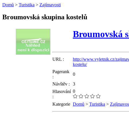
Domů
>
Turistika
>
Zajímavosti
Broumovská skupina kostelů
Broumovská s
URL :
http://www.vyletnik.cz/zajima
kostelu/
Pagerank
0
:
Návštěv :
3
0
Hlasování
:
Kategorie
Domů
>
Turistika
>
Zajímavos