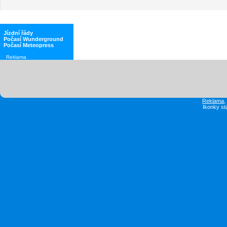
Jízdní řády
Počasí Wunderground
Počasí Meteopress
Reklama
Reklama
Ikonky st