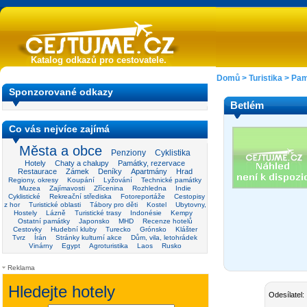
Katalog odkazů pro cestovatele.
Domů
>
Turistika
>
Pam
Sponzorované odkazy
Betlém
Co vás nejvíce zajímá
Města a obce
Penziony
Cyklistika
Hotely
Chaty a chalupy
Památky, rezervace
Restaurace
Zámek
Deníky
Apartmány
Hrad
Regiony, okresy
Koupání
Lyžování
Technické památky
Muzea
Zajímavosti
Zřícenina
Rozhledna
Indie
Cyklistické
Rekreační střediska
Fotoreportáže
Cestopisy
z hor
Turistické oblasti
Tábory pro děti
Kostel
Ubytovny,
Hostely
Lázně
Turistické trasy
Indonésie
Kempy
Ostatní památky
Japonsko
MHD
Recenze hotelů
Cestovky
Hudební kluby
Turecko
Grónsko
Klášter
Tvrz
Írán
Stránky kulturní akce
Dům, vila, letohrádek
Vinárny
Egypt
Agroturistika
Laos
Rusko
Reklama
Odesílatel: