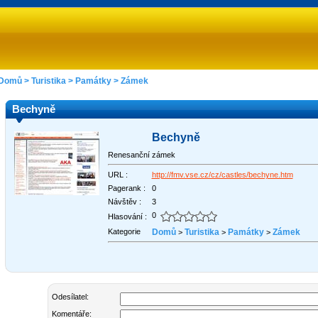
Domů
>
Turistika
>
Památky
>
Zámek
Bechyně
Bechyně
Renesanční zámek
URL :
http://fmv.vse.cz/cz/castles/bechyne.htm
Pagerank :
0
Návštěv :
3
0
Hlasování :
Kategorie
Domů
Turistika
Památky
Zámek
>
>
>
Odesílatel:
Komentáře: