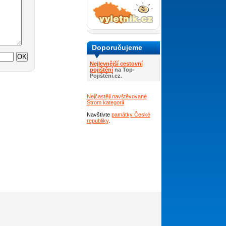
Doporučujeme
Nejlevnější cestovní
pojištění
na Top-
Pojištění.cz.
Nejčastěji navštěvované
Strom kategorií
Navštivte
památky České
republiky
.
Počasí