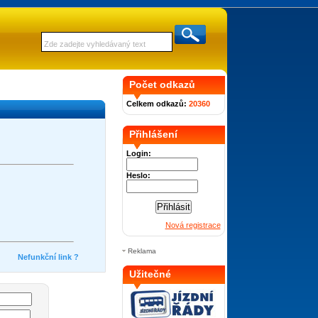
Počet odkazů
Celkem odkazů:
20360
Přihlášení
Login:
Heslo:
Nová registrace
Reklama
Nefunkční link ?
Užitečné