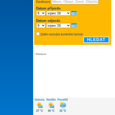
Reklama
Sobota
Neděle
Pondělí
27 °C
30 °C
33 °C