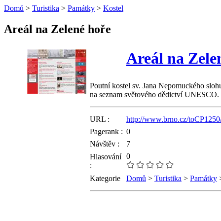
Domů
>
Turistika
>
Památky
>
Kostel
Areál na Zelené hoře
Areál na Zele
Poutní kostel sv. Jana Nepomuckého slohu 
na seznam světového dědictví UNESCO.
URL :
http://www.brno.cz/toCP12
Pagerank :
0
Návštěv :
7
0
Hlasování
:
Kategorie
Domů
>
Turistika
>
Památky