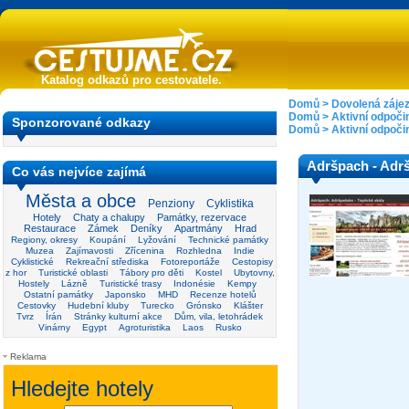
Katalog odkazů pro cestovatele.
Domů
>
Dovolená záje
Domů
>
Aktivní odpoči
Sponzorované odkazy
Domů
>
Aktivní odpoči
Adršpach - Adr
Co vás nejvíce zajímá
Města a obce
Penziony
Cyklistika
Hotely
Chaty a chalupy
Památky, rezervace
Restaurace
Zámek
Deníky
Apartmány
Hrad
Regiony, okresy
Koupání
Lyžování
Technické památky
Muzea
Zajímavosti
Zřícenina
Rozhledna
Indie
Cyklistické
Rekreační střediska
Fotoreportáže
Cestopisy
z hor
Turistické oblasti
Tábory pro děti
Kostel
Ubytovny,
Hostely
Lázně
Turistické trasy
Indonésie
Kempy
Ostatní památky
Japonsko
MHD
Recenze hotelů
Cestovky
Hudební kluby
Turecko
Grónsko
Klášter
Tvrz
Írán
Stránky kulturní akce
Dům, vila, letohrádek
Vinárny
Egypt
Agroturistika
Laos
Rusko
Reklama