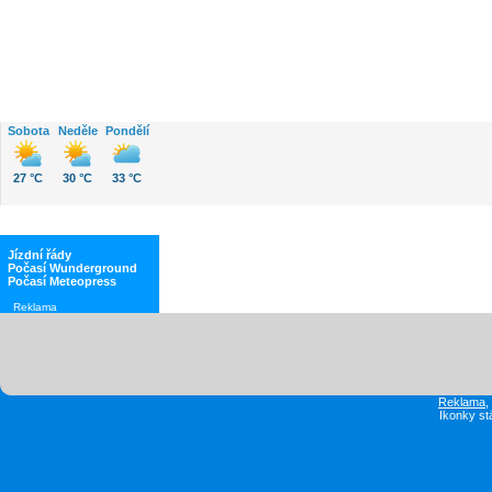
Sobota
Neděle
Pondělí
27 °C
30 °C
33 °C
Jízdní řády
Počasí Wunderground
Počasí Meteopress
Reklama
Reklama
Ikonky st