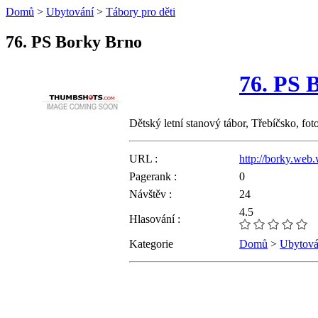
Domů
>
Ubytování
>
Tábory pro děti
76. PS Borky Brno
76. PS 
Dětský letní stanový tábor, Třebíčsko, foto
URL :
http://borky.web.
Pagerank :
0
Návštěv :
24
4.5
Hlasování :
Kategorie
Domů
>
Ubytová