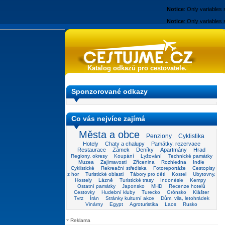
Notice
: Only variables
Notice
: Only variables
Katalog odkazů pro cestovatele.
Sponzorované odkazy
Co vás nejvíce zajímá
Města a obce
Penziony
Cyklistika
Hotely
Chaty a chalupy
Památky, rezervace
Restaurace
Zámek
Deníky
Apartmány
Hrad
Regiony, okresy
Koupání
Lyžování
Technické památky
Muzea
Zajímavosti
Zřícenina
Rozhledna
Indie
Cyklistické
Rekreační střediska
Fotoreportáže
Cestopisy
z hor
Turistické oblasti
Tábory pro děti
Kostel
Ubytovny,
Hostely
Lázně
Turistické trasy
Indonésie
Kempy
Ostatní památky
Japonsko
MHD
Recenze hotelů
Cestovky
Hudební kluby
Turecko
Grónsko
Klášter
Tvrz
Írán
Stránky kulturní akce
Dům, vila, letohrádek
Vinárny
Egypt
Agroturistika
Laos
Rusko
Reklama