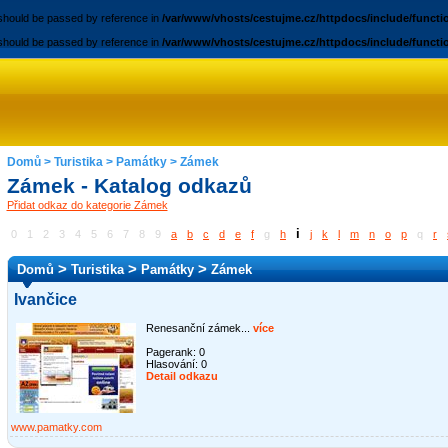
 should be passed by reference in
/var/www/vhosts/cestujme.cz/httpdocs/include/funct
 should be passed by reference in
/var/www/vhosts/cestujme.cz/httpdocs/include/funct
Domů
>
Turistika
>
Památky
>
Zámek
Zámek - Katalog odkazů
Přidat odkaz do kategorie Zámek
i
0
1
2
3
4
5
6
7
8
9
a
b
c
d
e
f
g
h
j
k
l
m
n
o
p
q
r
>
>
>
Domů
Turistika
Památky
Zámek
Ivančice
Renesanční zámek...
více
Pagerank: 0
Hlasování:
0
Detail odkazu
www.pamatky.com