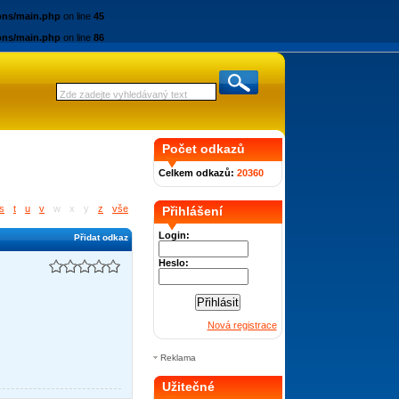
ions/main.php
on line
45
ions/main.php
on line
86
Počet odkazů
Celkem odkazů:
20360
s
t
u
v
w
x
y
z
vše
Přihlášení
Login:
Přidat odkaz
Heslo:
Nová registrace
Reklama
Užitečné