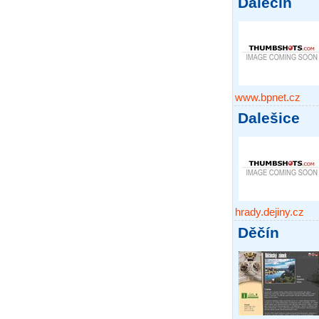
Dalečín
www.bpnet.cz
Dalešice
hrady.dejiny.cz
Děčín