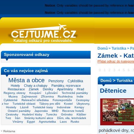
Notice
: Only variables should be passed by reference in
/va
Notice
: Only variables should be passed by reference in
/va
Katalog odkazů pro cestovatele.
Domů
>
Turistika
>
P
Sponzorované odkazy
Zámek - Ka
Přidat odkaz do kategor
Co vás nejvíce zajímá
0
1
2
3
4
5
6
Města a obce
>
Domů
Turistika
Penziony
Cyklistika
Hotely
Chaty a chalupy
Památky, rezervace
Dětenice
Restaurace
Zámek
Deníky
Apartmány
Hrad
Regiony, okresy
Koupání
Lyžování
Technické památky
Muzea
Zajímavosti
Zřícenina
Rozhledna
Indie
Cyklistické
Rekreační střediska
Fotoreportáže
Cestopisy
z hor
Turistické oblasti
Tábory pro děti
Kostel
Ubytovny,
Hostely
Lázně
Turistické trasy
Indonésie
Kempy
Ostatní památky
Japonsko
MHD
Recenze hotelů
Cestovky
Hudební kluby
Turecko
Grónsko
Klášter
Tvrz
Írán
Stránky kulturní akce
Dům, vila, letohrádek
Vinárny
Egypt
Agroturistika
Laos
Rusko
pohádkové dny, ro
Reklama