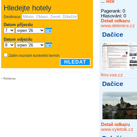
...
více
Pagerank: 0
Hlasování:
0
Detail odkazu
www.detenice.cz
Dačice
fmv.vse.cz
Reklama
Dačice
Detail odkazu
www.vyletnik.cz