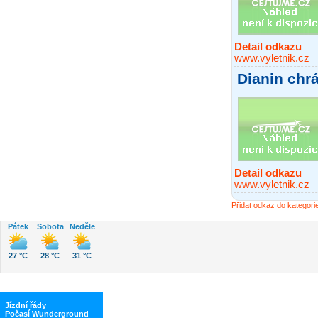
Detail odkazu
www.vyletnik.cz
Dianin chr
Detail odkazu
www.vyletnik.cz
Přidat odkaz do kategor
Pátek
Sobota
Neděle
27 °C
28 °C
31 °C
Jízdní řády
Počasí Wunderground