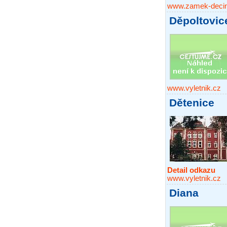
www.zamek-decin
Děpoltovic
www.vyletnik.cz
Dětenice
Detail odkazu
www.vyletnik.cz
Diana