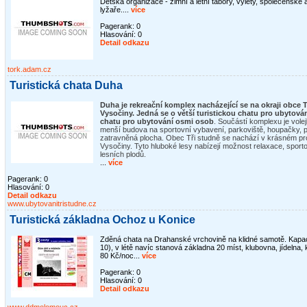
Dětská organizace - zimní a letní tábory, výlety, společenské
lyžaře....
více
Pagerank: 0
Hlasování:
0
Detail odkazu
tork.adam.cz
Turistická chata Duha
Duha je rekreační komplex nacházející se na okraji obce T
Vysočiny. Jedná se o v
ětší turistickou chatu pro ubytován
chatu pro ubytování osmi osob
. Součástí komplexu je volej
menší budova na sportovní vybavení, parkoviště, houpačky, 
zatravněná plocha. Obec Tři studně se nachází v krásném pro
Vysočiny. Tyto hluboké lesy nabízejí možnost relaxace, sportov
lesních plodů.
...
více
Pagerank: 0
Hlasování:
0
Detail odkazu
www.ubytovanitristudne.cz
Turistická základna Ochoz u Konice
Zděná chata na Drahanské vrchovině na klidné samotě. Kapacit
10), v létě navíc stanová základna 20 míst, klubovna, jídelna
80 Kč/noc...
více
Pagerank: 0
Hlasování:
0
Detail odkazu