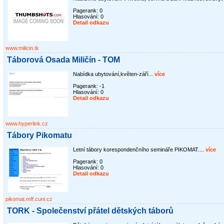
Pagerank: 0
Hlasování:
0
Detail odkazu
www.milicin.tk
Táborová Osada Miličín - TOM
Nabídka ubytování,květen-září...
více
Pagerank: -1
Hlasování:
0
Detail odkazu
www.hyperlink.cz
Tábory Pikomatu
Letní tábory korespondenčního semináře PIKOMAT....
více
Pagerank: 0
Hlasování:
0
Detail odkazu
pikomat.mff.cuni.cz
TORK - Společenství přátel dětských táborů