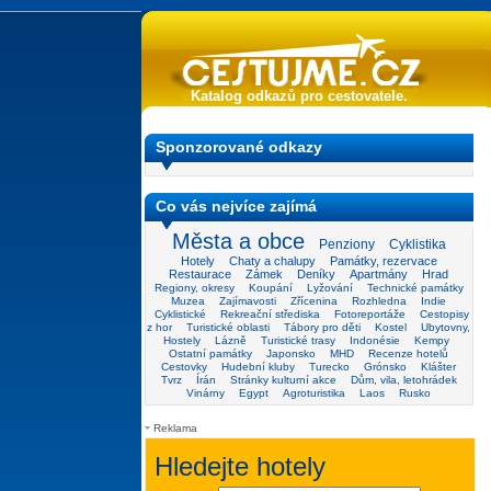
Katalog odkazů pro cestovatele.
Sponzorované odkazy
Co vás nejvíce zajímá
Města a obce
Penziony
Cyklistika
Hotely
Chaty a chalupy
Památky, rezervace
Restaurace
Zámek
Deníky
Apartmány
Hrad
Regiony, okresy
Koupání
Lyžování
Technické památky
Muzea
Zajímavosti
Zřícenina
Rozhledna
Indie
Cyklistické
Rekreační střediska
Fotoreportáže
Cestopisy
z hor
Turistické oblasti
Tábory pro děti
Kostel
Ubytovny,
Hostely
Lázně
Turistické trasy
Indonésie
Kempy
Ostatní památky
Japonsko
MHD
Recenze hotelů
Cestovky
Hudební kluby
Turecko
Grónsko
Klášter
Tvrz
Írán
Stránky kulturní akce
Dům, vila, letohrádek
Vinárny
Egypt
Agroturistika
Laos
Rusko
Reklama