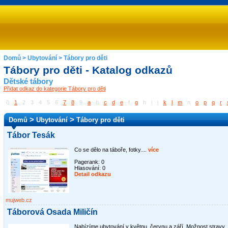
Domů
>
Ubytování
>
Tábory pro děti
Tábory pro děti - Katalog odkazů
Dětské tábory
Přidat odkaz do kategorie Tábory pro děti
0
1
2
3
4
5
6
7
8
9
a
b
c
d
e
f
g
h
i
j
k
l
m
n
o
p
q
r
>
>
Domů
Ubytování
Tábory pro děti
Tábor Tesák
Co se dělo na táboře, fotky....
více
Pagerank: 0
Hlasování:
0
Detail odkazu
mujweb.cz
Táborová Osada Miličín
Nabízíme ubytování v květnu, červnu a září. Možnost stravy..