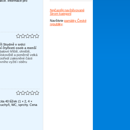
 akce. Informace pro
Nejčastěji navštěvované
Strom kategorií
Navštivte
památky České
republiky
.
Počasí
ři Studně v srdci
í čtyřiceti osob a menší
balové hřiště, ohniště,
pískoviště a poměrně velká
středí zalesněné části
ního vyžití i sběru
a 40 lůžek (1 × 2, 4 ×
, kuchyň, WC, sprchy. Cena