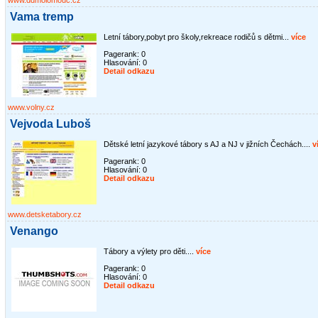
www.ddmolomouc.cz
Vama tremp
Letní tábory,pobyt pro školy,rekreace rodičů s dětmi...
více
Pagerank: 0
Hlasování:
0
Detail odkazu
www.volny.cz
Vejvoda Luboš
Dětské letní jazykové tábory s AJ a NJ v jižních Čechách....
v
Pagerank: 0
Hlasování:
0
Detail odkazu
www.detsketabory.cz
Venango
Tábory a výlety pro děti....
více
Pagerank: 0
Hlasování:
0
Detail odkazu