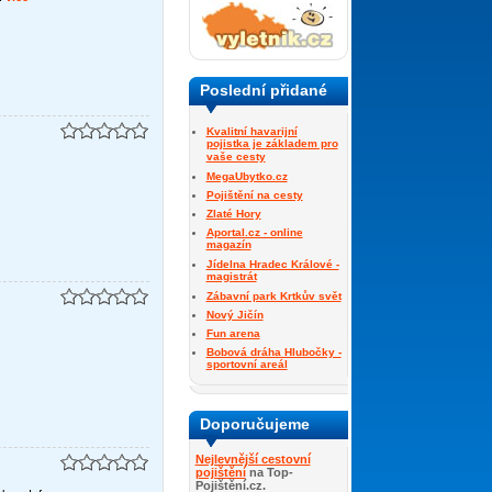
Poslední přidané
Kvalitní havarijní
pojistka je základem pro
vaše cesty
MegaUbytko.cz
Pojištění na cesty
Zlaté Hory
Aportal.cz - online
magazín
Jídelna Hradec Králové -
magistrát
Zábavní park Krtkův svět
Nový Jičín
Fun arena
Bobová dráha Hlubočky -
sportovní areál
Doporučujeme
Nejlevnější cestovní
pojištění
na Top-
Pojištění.cz.