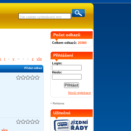
Počet odkazů
Celkem odkazů:
20360
Přihlášení
s
t
u
v
w
x
y
z
vše
Login:
Přidat odkaz
Heslo:
Nová registrace
Reklama
Užitečné
.
více