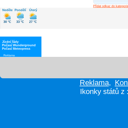
Přidat odkaz do kategorie
Neděle
Pondělí
Úterý
30 °C
33 °C
27 °C
Jízdní řády
Počasí Wunderground
Počasí Meteopress
Reklama
Reklama
,
Kon
Ikonky států z 