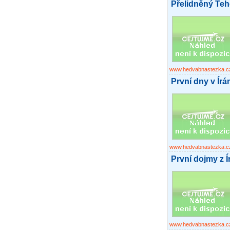
Přelidněný Teh
www.hedvabnastezka.c
První dny v Írá
www.hedvabnastezka.c
První dojmy z 
www.hedvabnastezka.c