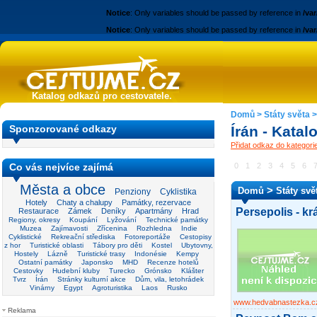
Notice
: Only variables should be passed by reference in
/va
Notice
: Only variables should be passed by reference in
/va
Katalog odkazů pro cestovatele.
Domů
>
Státy světa
Sponzorované odkazy
Írán - Kata
Přidat odkaz do kategorie
Co vás nejvíce zajímá
0
1
2
3
4
5
6
Města a obce
>
Domů
Státy svě
Penziony
Cyklistika
Hotely
Chaty a chalupy
Památky, rezervace
Persepolis - k
Restaurace
Zámek
Deníky
Apartmány
Hrad
Regiony, okresy
Koupání
Lyžování
Technické památky
Muzea
Zajímavosti
Zřícenina
Rozhledna
Indie
Cyklistické
Rekreační střediska
Fotoreportáže
Cestopisy
z hor
Turistické oblasti
Tábory pro děti
Kostel
Ubytovny,
Hostely
Lázně
Turistické trasy
Indonésie
Kempy
Ostatní památky
Japonsko
MHD
Recenze hotelů
Cestovky
Hudební kluby
Turecko
Grónsko
Klášter
Tvrz
Írán
Stránky kulturní akce
Dům, vila, letohrádek
Vinárny
Egypt
Agroturistika
Laos
Rusko
www.hedvabnastezka.c
Reklama