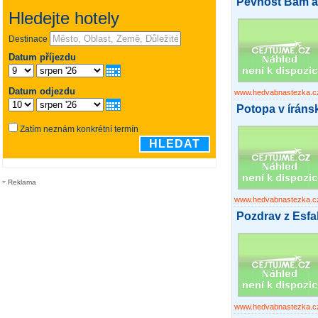
Pevnost Bam a
www.hedvabnastezka.c
Potopa v íráns
Reklama
www.hedvabnastezka.c
Pozdrav z Esf
www.hedvabnastezka.c