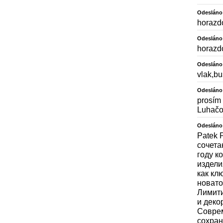
Odesláno
horazd
Odesláno
horazd
Odesláno
vlak,b
Odesláno
prosím 
Luhačo
Odesláno
Patek P
сочета
году к
издели
как кл
новатор
Лимити
и деко
Соврем
сохран