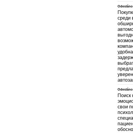
Odesláno
Покупк
среди 
обширн
автомо
выгодн
возмож
компан
удобна
задерж
выбрат
предла
уверен
автоза
Odesláno
Поиск 
эмоцио
свои п
психол
специа
пациен
обосно