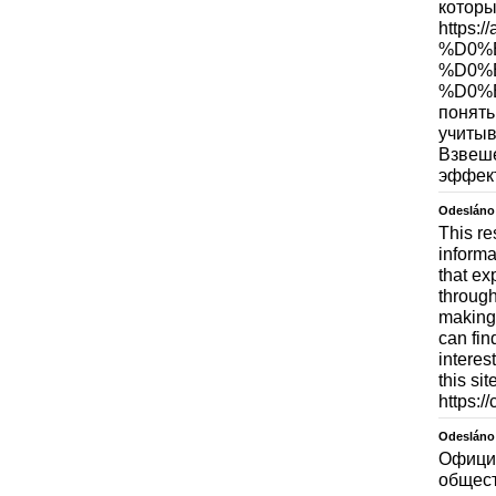
которы
https
%D0%
%D0%
%D0%B
понять
учитыв
Взвеше
эффект
Odesláno
This re
informa
that ex
through
making 
can fin
interest
this si
https://
Odesláno
Официа
общест