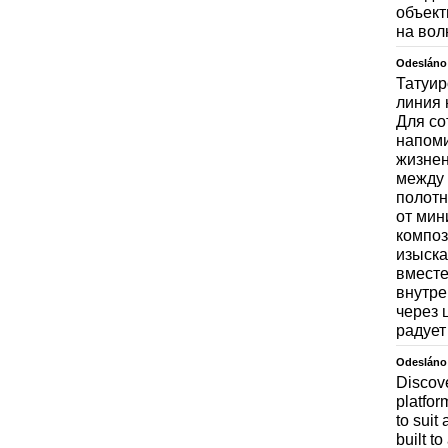
объект
на вол
Odesláno
Татуир
линия 
Для со
напоми
жизнен
между 
полотн
от мин
композ
изыска
вместе
внутре
через 
радует
Odesláno
Discove
platfor
to suit
built t