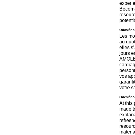
experie
Become 
resourc
potenti
Odesláno
Les mod
au quot
elles s
jours e
AMOLED
cardiaq
personn
vos app
garanti
votre s
Odesláno
At this
made to
explana
refreshe
resourc
materia