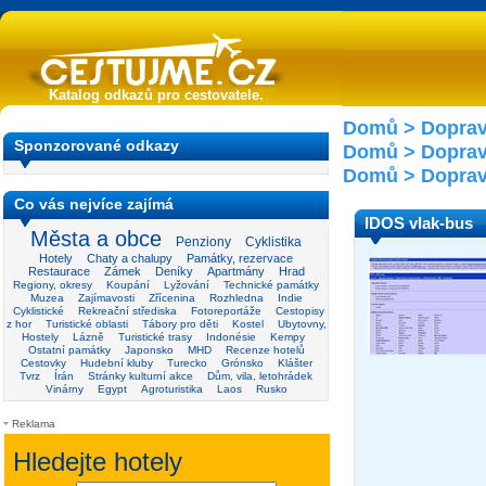
Katalog odkazů pro cestovatele.
Domů
>
Dopra
Sponzorované odkazy
Domů
>
Dopra
Domů
>
Dopra
Co vás nejvíce zajímá
IDOS vlak-bus
Města a obce
Penziony
Cyklistika
Hotely
Chaty a chalupy
Památky, rezervace
Restaurace
Zámek
Deníky
Apartmány
Hrad
Regiony, okresy
Koupání
Lyžování
Technické památky
Muzea
Zajímavosti
Zřícenina
Rozhledna
Indie
Cyklistické
Rekreační střediska
Fotoreportáže
Cestopisy
z hor
Turistické oblasti
Tábory pro děti
Kostel
Ubytovny,
Hostely
Lázně
Turistické trasy
Indonésie
Kempy
Ostatní památky
Japonsko
MHD
Recenze hotelů
Cestovky
Hudební kluby
Turecko
Grónsko
Klášter
Tvrz
Írán
Stránky kulturní akce
Dům, vila, letohrádek
Vinárny
Egypt
Agroturistika
Laos
Rusko
Reklama