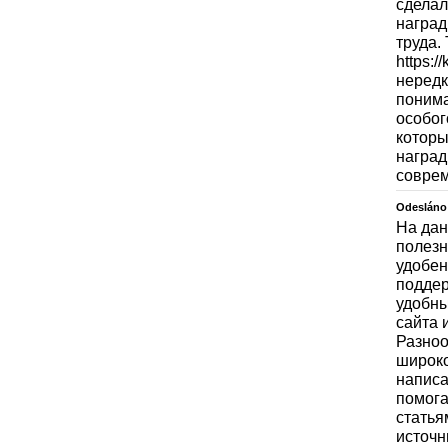
сделал
наград
труда.
https:
нередк
понима
особог
которы
наград
совре
Odesláno
На дан
полезн
удобен
поддер
удобны
сайта 
Разноо
широко
написа
помога
статья
источн