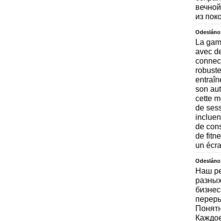
вечной
из пок
Odesláno
La gam
avec d
connect
robuste
entraîn
son aut
cette m
de sess
incluen
de cons
de fitne
un écra
Odesláno
Наш р
разных
бизнес
переры
Понятн
Каждое