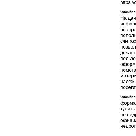
https:/
Odesláno
На дан
информ
быстро
пополн
считаю
позвол
делает
пользо
оформл
помога
матери
надёжн
посетит
Odesláno
форма 
купить
по нед
официа
недроп