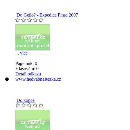
Do Geilo? - Expedice Finse 2007
...
více
Pagerank: 0
Hlasování:
0
Detail odkazu
www.hedvabnastezka.cz
Do kopce