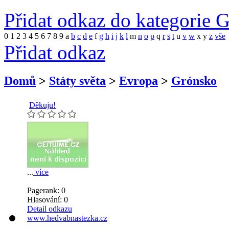
Přidat odkaz do kategorie 
0
1
2
3
4
5
6
7
8
9
a
b
c
d
e
f
g
h
i
j
k
l
m
n
o
p
q
r
s
t
u
v
w
x
y
z
vše
Přidat odkaz
Domů
>
Státy světa
>
Evropa
>
Grónsko
Děkuju!
...
více
Pagerank: 0
Hlasování:
0
Detail odkazu
www.hedvabnastezka.cz