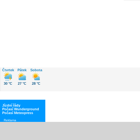
Čtvrtek
Pátek
Sobota
30 °C
27 °C
28 °C
Jízdní řády
Počasí Wunderground
Počasí Meteopress
Reklama