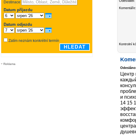
Odesílatel:
Komentáře:
Kontrolní k
Kome
Reklama
Odesláno
Центр 
каждый
консул
пробле
и псих
14 15 
эффект
восста
комфор
центра
душев