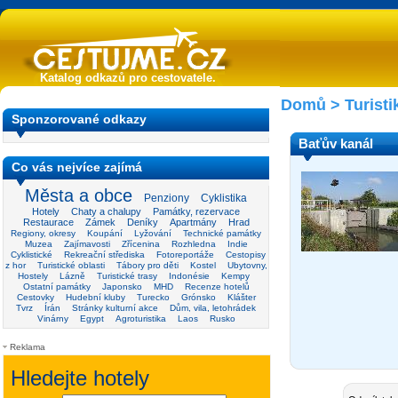
Katalog odkazů pro cestovatele.
Domů
>
Turisti
Sponzorované odkazy
Baťův kanál
Co vás nejvíce zajímá
Města a obce
Penziony
Cyklistika
Hotely
Chaty a chalupy
Památky, rezervace
Restaurace
Zámek
Deníky
Apartmány
Hrad
Regiony, okresy
Koupání
Lyžování
Technické památky
Muzea
Zajímavosti
Zřícenina
Rozhledna
Indie
Cyklistické
Rekreační střediska
Fotoreportáže
Cestopisy
z hor
Turistické oblasti
Tábory pro děti
Kostel
Ubytovny,
Hostely
Lázně
Turistické trasy
Indonésie
Kempy
Ostatní památky
Japonsko
MHD
Recenze hotelů
Cestovky
Hudební kluby
Turecko
Grónsko
Klášter
Tvrz
Írán
Stránky kulturní akce
Dům, vila, letohrádek
Vinárny
Egypt
Agroturistika
Laos
Rusko
Reklama